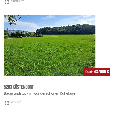
fullscreen
61000 m²
437000 €
Kauf
5203 Köstendorf
Baugrundstück in wunderschöner Ruhelage
fullscreen
705 m²