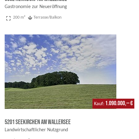
Gastronomie zur Neueröffnung
fullscreen
200 m²
spa
Terrasse/Balkon
1.090.000,-- €
Kauf
5201 Seekirchen am Wallersee
Landwirtschaftlicher Nutzgrund