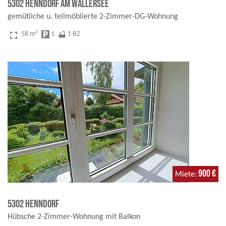
5302 Henndorf am Wallersee
gemütliche u. teilmöblierte 2-Zimmer-DG-Wohnung
fullscreen
58 m²
local_parking
1
bathtub
1 BZ
900 €
Miete
5302 Henndorf
Hübsche 2-Zimmer-Wohnung mit Balkon