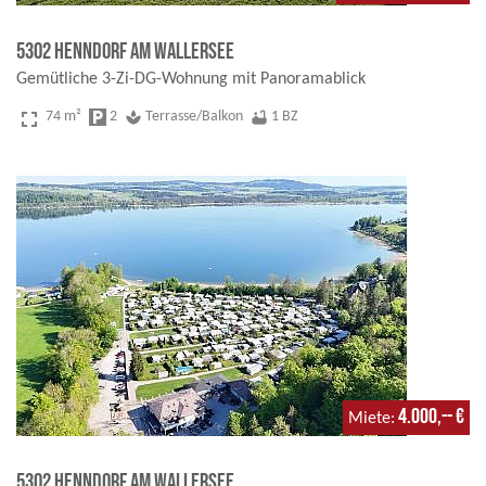
5302 Henndorf am Wallersee
Gemütliche 3-Zi-DG-Wohnung mit Panoramablick
fullscreen
74 m²
local_parking
2
spa
Terrasse/Balkon
bathtub
1 BZ
4.000,-- €
Miete
5302 Henndorf am Wallersee