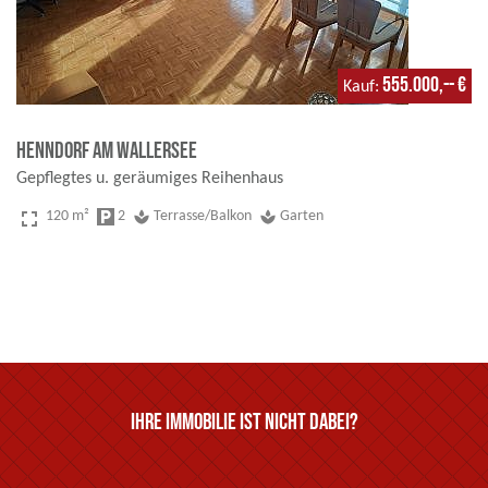
555.000,-- €
Kauf
Henndorf am Wallersee
Gepflegtes u. geräumiges Reihenhaus
fullscreen
120 m²
local_parking
2
spa
Terrasse/Balkon
spa
Garten
Ihre Immobilie ist nicht dabei?