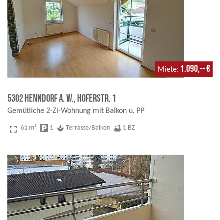
1.090,-- €
Miete
5302 Henndorf a. W., Hoferstr. 1
Gemütliche 2-Zi-Wohnung mit Balkon u. PP
fullscreen
61 m²
local_parking
1
spa
Terrasse/Balkon
bathtub
1 BZ