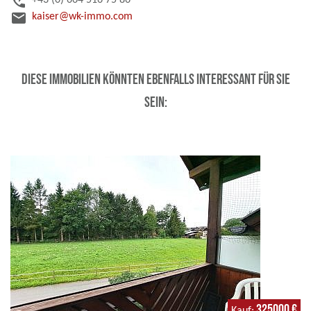
perm_phone_msg
+43 (0) 664 516 75 86
email
kaiser@wk-immo.com
Diese Immobilien könnten ebenfalls interessant für Sie
sein:
325000 €