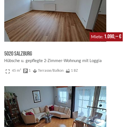
1.090,-- €
Miete
5020 Salzburg
Hübsche u. gepflegte 2-Zimmer-Wohnung mit Loggia
fullscreen
45 m²
local_parking
1
spa
Terrasse/Balkon
bathtub
1 BZ