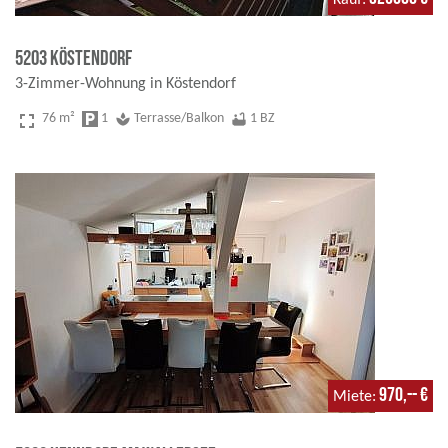
Kauf
5203 Köstendorf
3-Zimmer-Wohnung in Köstendorf
fullscreen
76 m²
local_parking
1
spa
Terrasse/Balkon
bathtub
1 BZ
970,-- €
Miete