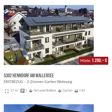
1.200,-- €
Miete
5302 Henndorf am Wallersee
ERSTBEZUG – 2-Zimmer-Garten-Wohnung
fullscreen
57 m²
local_parking
1
spa
Terrasse/Balkon
spa
Garten
bathtub
1 BZ