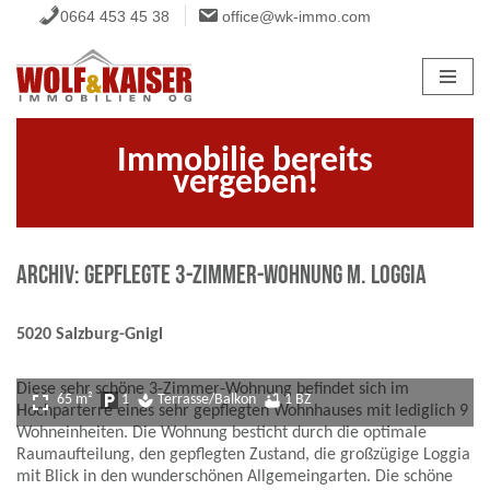
0664 453 45 38
office@wk-immo.com
Zum
Inhalt
springen
Immobilie bereits
vergeben!
ARCHIV: Gepflegte 3-Zimmer-Wohnung m. Loggia
5020 Salzburg-Gnigl
Diese sehr schöne 3-Zimmer-Wohnung befindet sich im
fullscreen
65 m²
local_parking
1
spa
Terrasse/Balkon
bathtub
1 BZ
Hochparterre eines sehr gepflegten Wohnhauses mit lediglich 9
Wohneinheiten. Die Wohnung besticht durch die optimale
Raumaufteilung, den gepflegten Zustand, die großzügige Loggia
mit Blick in den wunderschönen Allgemeingarten. Die schöne