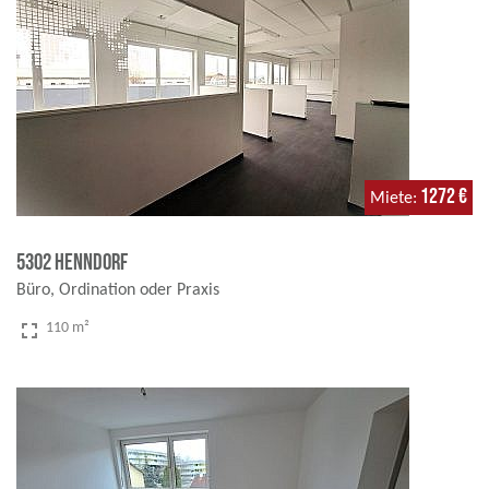
1272 €
Miete
5302 Henndorf
Büro, Ordination oder Praxis
fullscreen
110 m²