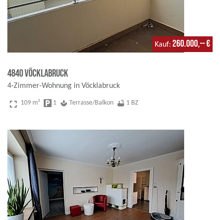
260.000,-- €
Kauf
4840 Vöcklabruck
4-Zimmer-Wohnung in Vöcklabruck
fullscreen
109 m²
local_parking
1
spa
Terrasse/Balkon
bathtub
1 BZ