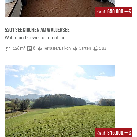
650.000,-- €
Kauf
5201 Seekirchen am Wallersee
Wohn- und Gewerbeimmobilie
fullscreen
126 m²
local_parking
8
spa
Terrasse/Balkon
spa
Garten
bathtub
1 BZ
315.000,-- €
Kauf