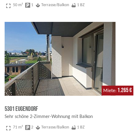
fullscreen
50 m²
local_parking
1
spa
Terrasse/Balkon
bathtub
1 BZ
1.265 €
Miete
5301 Eugendorf
Sehr schöne 2-Zimmer-Wohnung mit Balkon
fullscreen
71 m²
local_parking
2
spa
Terrasse/Balkon
bathtub
1 BZ