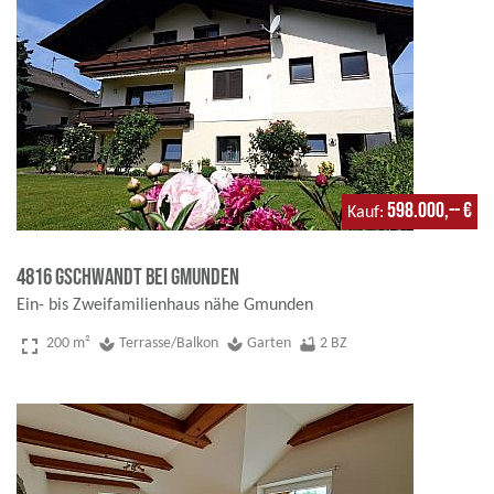
598.000,-- €
Kauf
4816 Gschwandt bei Gmunden
Ein- bis Zweifamilienhaus nähe Gmunden
fullscreen
200 m²
spa
Terrasse/Balkon
spa
Garten
bathtub
2 BZ