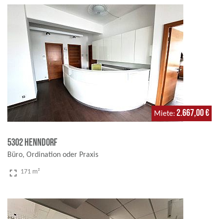
2.667,00 €
Miete
5302 Henndorf
Büro, Ordination oder Praxis
fullscreen
171 m²