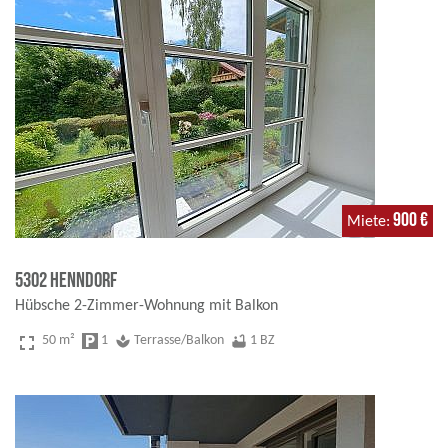
900 €
Miete
5302 Henndorf
Hübsche 2-Zimmer-Wohnung mit Balkon
fullscreen
50 m²
local_parking
1
spa
Terrasse/Balkon
bathtub
1 BZ