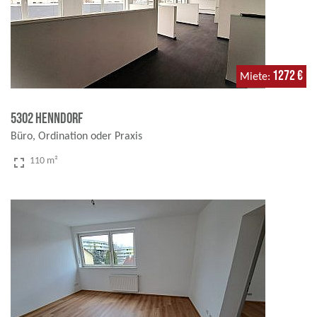
1272 €
Miete
5302 Henndorf
Büro, Ordination oder Praxis
fullscreen
110 m²