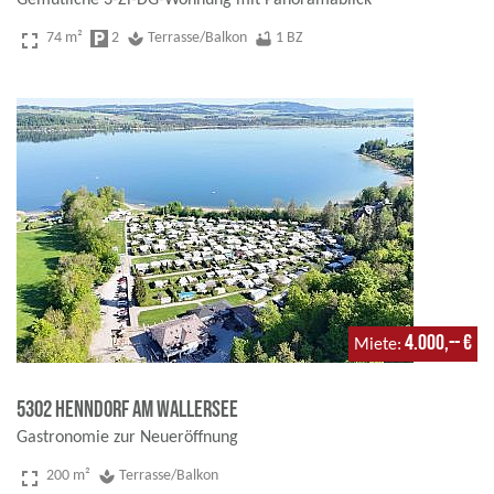
fullscreen
74 m²
local_parking
2
spa
Terrasse/Balkon
bathtub
1 BZ
4.000,-- €
Miete
5302 Henndorf am Wallersee
Gastronomie zur Neueröffnung
fullscreen
200 m²
spa
Terrasse/Balkon