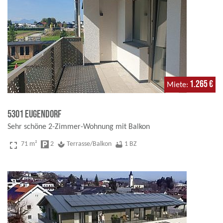
1.265 €
Miete
5301 Eugendorf
Sehr schöne 2-Zimmer-Wohnung mit Balkon
fullscreen
71 m²
local_parking
2
spa
Terrasse/Balkon
bathtub
1 BZ