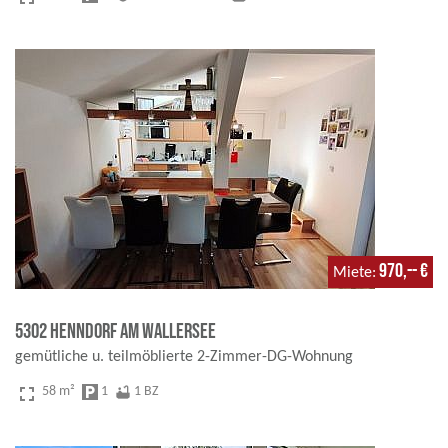
970,-- €
Miete
5302 Henndorf am Wallersee
gemütliche u. teilmöblierte 2-Zimmer-DG-Wohnung
fullscreen
58 m²
local_parking
1
bathtub
1 BZ