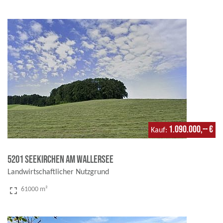
1.090.000,-- €
Kauf
5201 Seekirchen am Wallersee
Landwirtschaftlicher Nutzgrund
fullscreen
61000 m²