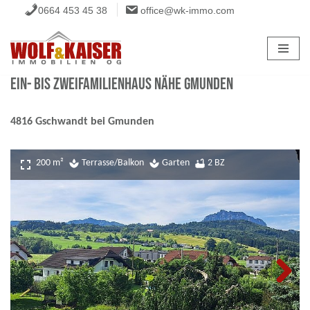
0664 453 45 38
office@wk-immo.com
Zum
Inhalt
springen
Ein- bis Zweifamilienhaus nähe Gmunden
4816 Gschwandt bei Gmunden
fullscreen
200 m²
spa
Terrasse/Balkon
spa
Garten
bathtub
2 BZ
Next