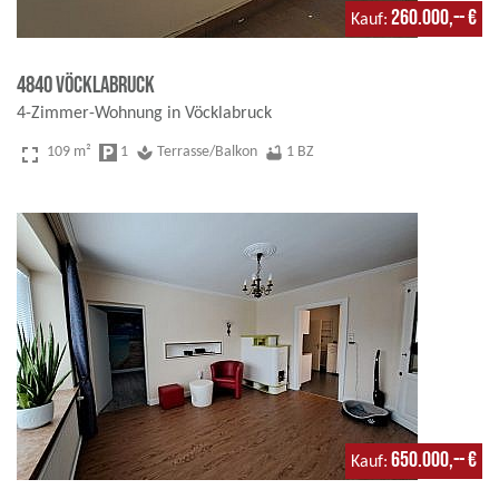
260.000,-- €
Kauf
4840 Vöcklabruck
4-Zimmer-Wohnung in Vöcklabruck
fullscreen
109 m²
local_parking
1
spa
Terrasse/Balkon
bathtub
1 BZ
650.000,-- €
Kauf