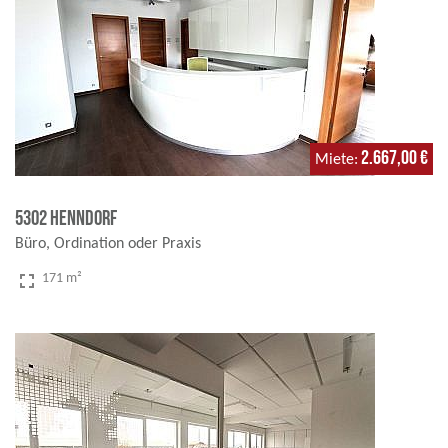
2.667,00 €
Miete
5302 Henndorf
Büro, Ordination oder Praxis
fullscreen
171 m²