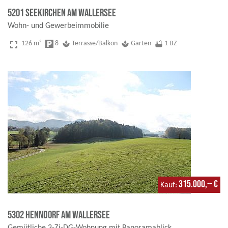
5201 Seekirchen am Wallersee
Wohn- und Gewerbeimmobilie
fullscreen
126 m²
local_parking
8
spa
Terrasse/Balkon
spa
Garten
bathtub
1 BZ
315.000,-- €
Kauf
5302 Henndorf am Wallersee
Gemütliche 3-Zi-DG-Wohnung mit Panoramablick