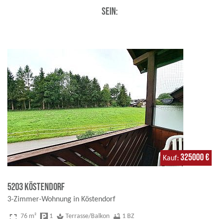
sein:
325000 €
Kauf
5203 Köstendorf
3-Zimmer-Wohnung in Köstendorf
fullscreen
76 m²
local_parking
1
spa
Terrasse/Balkon
bathtub
1 BZ