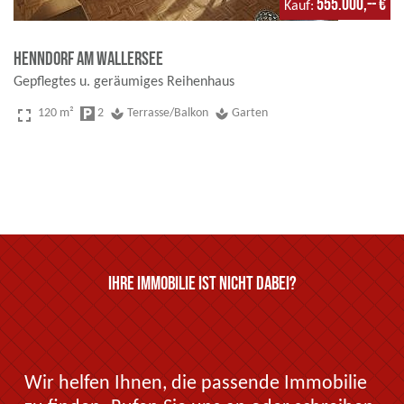
555.000,-- €
Kauf
Henndorf am Wallersee
Gepflegtes u. geräumiges Reihenhaus
fullscreen
120 m²
local_parking
2
spa
Terrasse/Balkon
spa
Garten
Ihre Immobilie ist nicht dabei?
Wir helfen Ihnen, die passende Immobilie