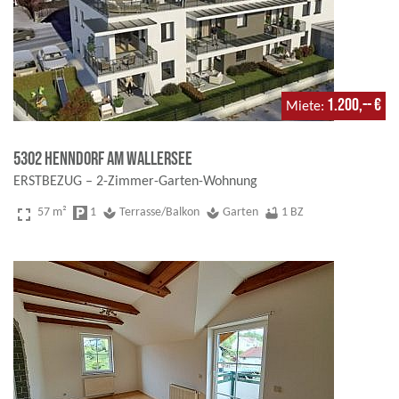
1.200,-- €
Miete
5302 Henndorf am Wallersee
ERSTBEZUG – 2-Zimmer-Garten-Wohnung
fullscreen
57 m²
local_parking
1
spa
Terrasse/Balkon
spa
Garten
bathtub
1 BZ