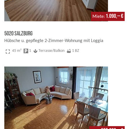
1.090,-- €
Miete
5020 Salzburg
Hübsche u. gepflegte 2-Zimmer-Wohnung mit Loggia
fullscreen
45 m²
local_parking
1
spa
Terrasse/Balkon
bathtub
1 BZ