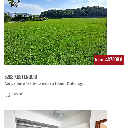
437000 €
Kauf
5203 Köstendorf
Baugrundstück in wunderschöner Ruhelage
fullscreen
705 m²