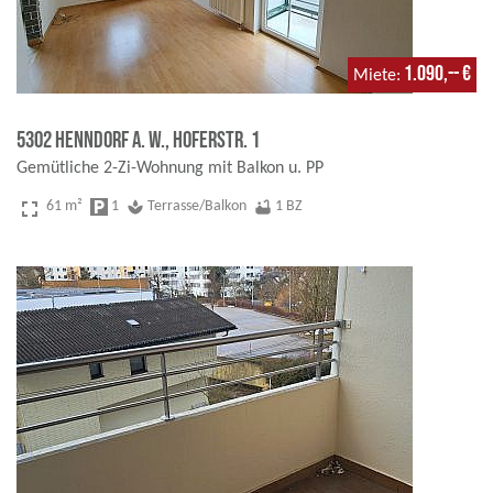
1.090,-- €
Miete
5302 Henndorf a. W., Hoferstr. 1
Gemütliche 2-Zi-Wohnung mit Balkon u. PP
fullscreen
61 m²
local_parking
1
spa
Terrasse/Balkon
bathtub
1 BZ