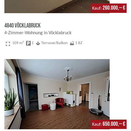
260.000,-- €
Kauf
4840 Vöcklabruck
4-Zimmer-Wohnung in Vöcklabruck
fullscreen
109 m²
local_parking
1
spa
Terrasse/Balkon
bathtub
1 BZ
650.000,-- €
Kauf