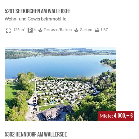
5201 Seekirchen am Wallersee
Wohn- und Gewerbeimmobilie
fullscreen
126 m²
local_parking
8
spa
Terrasse/Balkon
spa
Garten
bathtub
1 BZ
4.000,-- €
Miete
5302 Henndorf am Wallersee