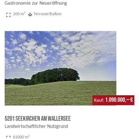
Gastronomie zur Neueröffnung
fullscreen
200 m²
spa
Terrasse/Balkon
1.090.000,-- €
Kauf
5201 Seekirchen am Wallersee
Landwirtschaftlicher Nutzgrund
fullscreen
61000 m²