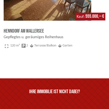
555.000,-- €
Kauf
Henndorf am Wallersee
Gepflegtes u. geräumiges Reihenhaus
fullscreen
120 m²
local_parking
2
spa
Terrasse/Balkon
spa
Garten
Ihre Immobilie ist nicht dabei?