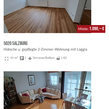
1.090,-- €
Miete
5020 Salzburg
Hübsche u. gepflegte 2-Zimmer-Wohnung mit Loggia
fullscreen
45 m²
local_parking
1
spa
Terrasse/Balkon
bathtub
1 BZ