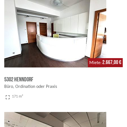
2.667,00 €
Miete
5302 Henndorf
Büro, Ordination oder Praxis
fullscreen
171 m²