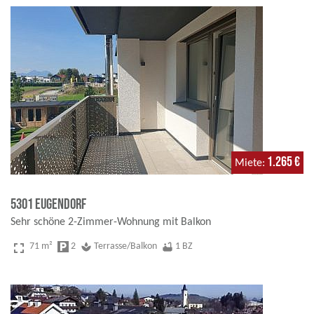
1.265 €
Miete
5301 Eugendorf
Sehr schöne 2-Zimmer-Wohnung mit Balkon
fullscreen
71 m²
local_parking
2
spa
Terrasse/Balkon
bathtub
1 BZ