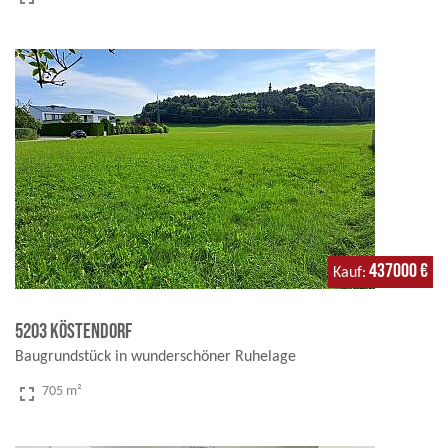
437000 €
Kauf
5203 Köstendorf
Baugrundstück in wunderschöner Ruhelage
fullscreen
705 m²