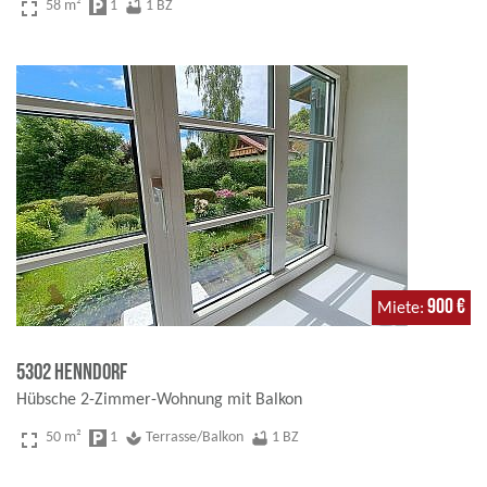
fullscreen
58 m²
local_parking
1
bathtub
1 BZ
900 €
Miete
5302 Henndorf
Hübsche 2-Zimmer-Wohnung mit Balkon
fullscreen
50 m²
local_parking
1
spa
Terrasse/Balkon
bathtub
1 BZ