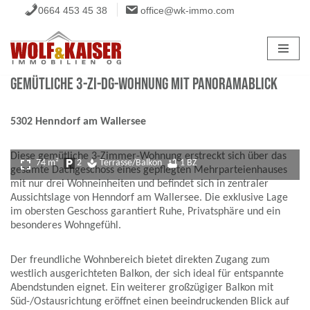
0664 453 45 38
office@wk-immo.com
Zum
Inhalt
springen
Gemütliche 3-Zi-DG-Wohnung mit Panoramablick
5302 Henndorf am Wallersee
Diese gemütliche 3-Zimmer-Wohnung erstreckt sich über das
fullscreen
74 m²
local_parking
2
spa
Terrasse/Balkon
bathtub
1 BZ
gesamte Dachgeschoss eines gepflegten Mehrparteienhauses
mit nur drei Wohneinheiten und befindet sich in zentraler
Aussichtslage von Henndorf am Wallersee. Die exklusive Lage
im obersten Geschoss garantiert Ruhe, Privatsphäre und ein
besonderes Wohngefühl.
Der freundliche Wohnbereich bietet direkten Zugang zum
westlich ausgerichteten Balkon, der sich ideal für entspannte
Abendstunden eignet. Ein weiterer großzügiger Balkon mit
Süd-/Ostausrichtung eröffnet einen beeindruckenden Blick auf