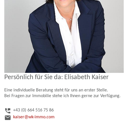
Persönlich für Sie da: Elisabeth Kaiser
Eine individuelle Beratung steht für uns an erster Stelle.
Bei Fragen zur Immobilie stehe ich Ihnen gerne zur Verfügung.
perm_phone_msg
+43 (0) 664 516 75 86
email
kaiser@wk-immo.com