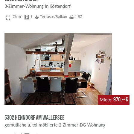
3-Zimmer-Wohnung in Köstendorf
fullscreen
76 m²
local_parking
1
spa
Terrasse/Balkon
bathtub
1 BZ
970,-- €
Miete
5302 Henndorf am Wallersee
gemütliche u. teilmöblierte 2-Zimmer-DG-Wohnung