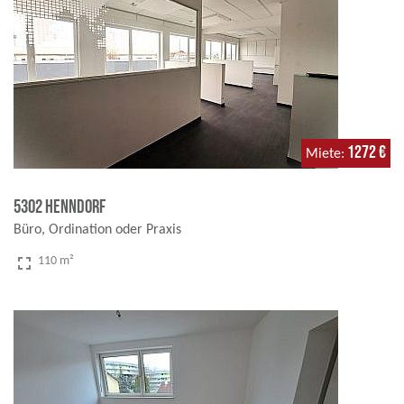
1272 €
Miete
5302 Henndorf
Büro, Ordination oder Praxis
fullscreen
110 m²