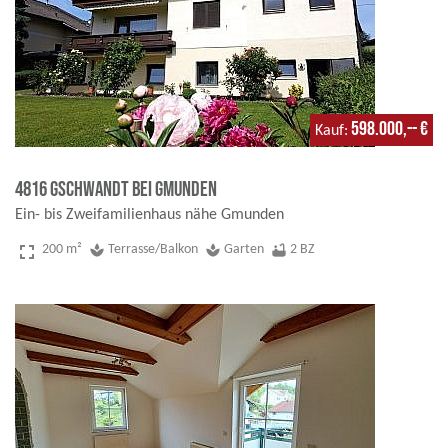
598.000,-- €
Kauf
4816 Gschwandt bei Gmunden
Ein- bis Zweifamilienhaus nähe Gmunden
fullscreen
200 m²
spa
Terrasse/Balkon
spa
Garten
bathtub
2 BZ