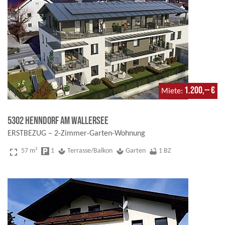
1.200,-- €
Miete
5302 Henndorf am Wallersee
ERSTBEZUG – 2-Zimmer-Garten-Wohnung
fullscreen
57 m²
local_parking
1
spa
Terrasse/Balkon
spa
Garten
bathtub
1 BZ