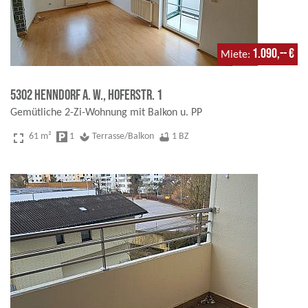
1.090,-- €
Miete
5302 Henndorf a. W., Hoferstr. 1
Gemütliche 2-Zi-Wohnung mit Balkon u. PP
fullscreen
61 m²
local_parking
1
spa
Terrasse/Balkon
bathtub
1 BZ