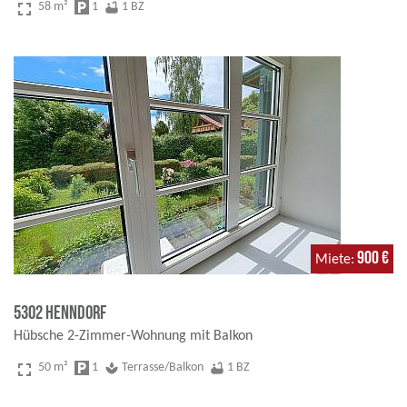
fullscreen
58 m²
local_parking
1
bathtub
1 BZ
900 €
Miete
5302 Henndorf
Hübsche 2-Zimmer-Wohnung mit Balkon
fullscreen
50 m²
local_parking
1
spa
Terrasse/Balkon
bathtub
1 BZ