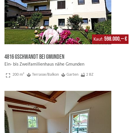
598.000,-- €
Kauf
4816 Gschwandt bei Gmunden
Ein- bis Zweifamilienhaus nähe Gmunden
fullscreen
200 m²
spa
Terrasse/Balkon
spa
Garten
bathtub
2 BZ