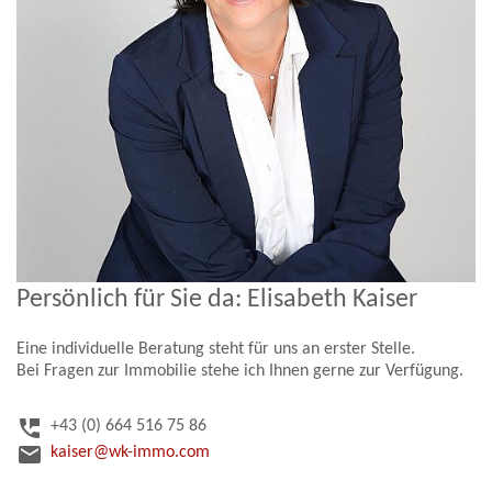
Persönlich für Sie da: Elisabeth Kaiser
Eine individuelle Beratung steht für uns an erster Stelle.
Bei Fragen zur Immobilie stehe ich Ihnen gerne zur Verfügung.
perm_phone_msg
+43 (0) 664 516 75 86
email
kaiser@wk-immo.com