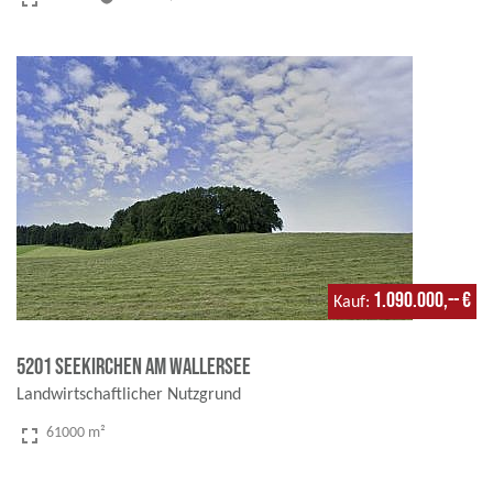
1.090.000,-- €
Kauf
5201 Seekirchen am Wallersee
Landwirtschaftlicher Nutzgrund
fullscreen
61000 m²