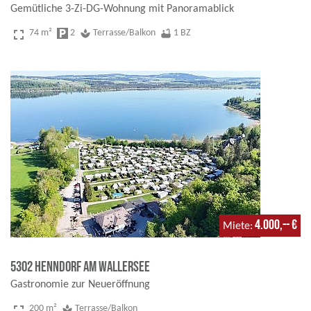
Gemütliche 3-Zi-DG-Wohnung mit Panoramablick
fullscreen
74 m²
local_parking
2
spa
Terrasse/Balkon
bathtub
1 BZ
4.000,-- €
Miete
5302 Henndorf am Wallersee
Gastronomie zur Neueröffnung
fullscreen
200 m²
spa
Terrasse/Balkon