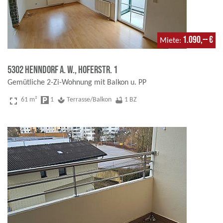
1.090,-- €
Miete
5302 Henndorf a. W., Hoferstr. 1
Gemütliche 2-Zi-Wohnung mit Balkon u. PP
fullscreen
61 m²
local_parking
1
spa
Terrasse/Balkon
bathtub
1 BZ