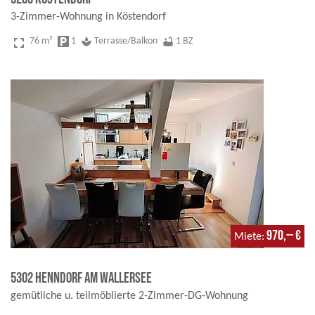
3-Zimmer-Wohnung in Köstendorf
fullscreen
76 m²
local_parking
1
spa
Terrasse/Balkon
bathtub
1 BZ
970,-- €
Miete
5302 Henndorf am Wallersee
gemütliche u. teilmöblierte 2-Zimmer-DG-Wohnung