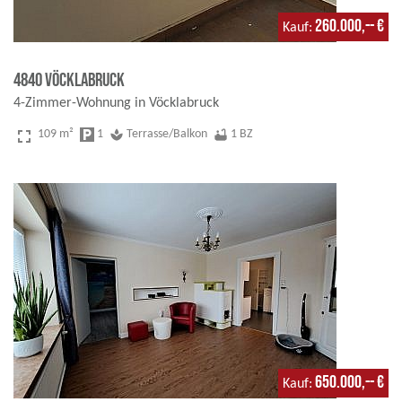
260.000,-- €
Kauf
4840 Vöcklabruck
4-Zimmer-Wohnung in Vöcklabruck
fullscreen
109 m²
local_parking
1
spa
Terrasse/Balkon
bathtub
1 BZ
650.000,-- €
Kauf