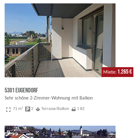
1.265 €
Miete
5301 Eugendorf
Sehr schöne 2-Zimmer-Wohnung mit Balkon
fullscreen
71 m²
local_parking
2
spa
Terrasse/Balkon
bathtub
1 BZ