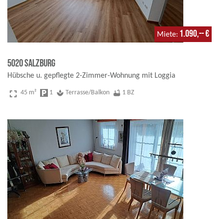
1.090,-- €
Miete
5020 Salzburg
Hübsche u. gepflegte 2-Zimmer-Wohnung mit Loggia
fullscreen
45 m²
local_parking
1
spa
Terrasse/Balkon
bathtub
1 BZ