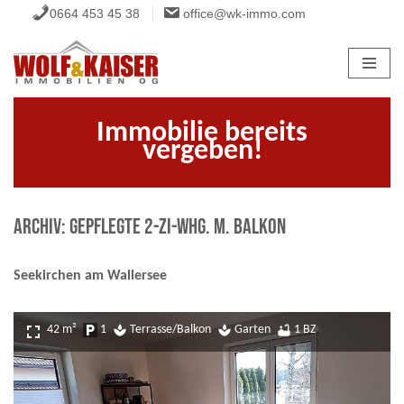
0664 453 45 38
office@wk-immo.com
Zum
Inhalt
springen
Immobilie bereits
vergeben!
ARCHIV: Gepflegte 2-Zi-Whg. m. Balkon
Seekirchen am Wallersee
fullscreen
42 m²
local_parking
1
spa
Terrasse/Balkon
spa
Garten
bathtub
1 BZ