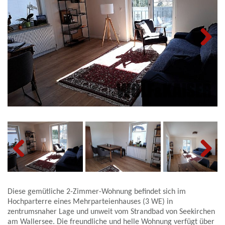
Next
Previous
Next
Diese gemütliche 2-Zimmer-Wohnung befindet sich im
Hochparterre eines Mehrparteienhauses (3 WE) in
zentrumsnaher Lage und unweit vom Strandbad von Seekirchen
am Wallersee. Die freundliche und helle Wohnung verfügt über