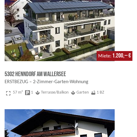
1.200,-- €
Miete
5302 Henndorf am Wallersee
ERSTBEZUG – 2-Zimmer-Garten-Wohnung
fullscreen
57 m²
local_parking
1
spa
Terrasse/Balkon
spa
Garten
bathtub
1 BZ