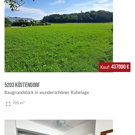
437000 €
Kauf
5203 Köstendorf
Baugrundstück in wunderschöner Ruhelage
fullscreen
705 m²