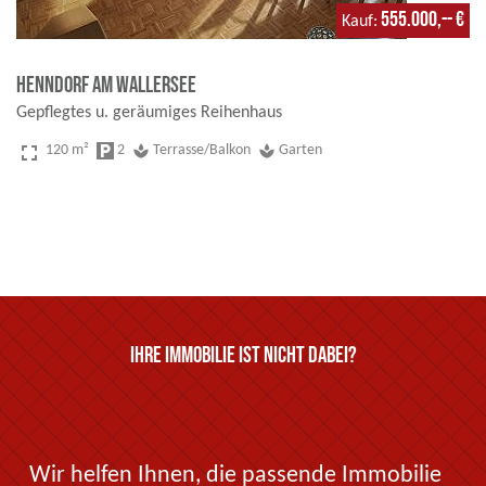
555.000,-- €
Kauf
Henndorf am Wallersee
Gepflegtes u. geräumiges Reihenhaus
fullscreen
120 m²
local_parking
2
spa
Terrasse/Balkon
spa
Garten
Ihre Immobilie ist nicht dabei?
Wir helfen Ihnen, die passende Immobilie