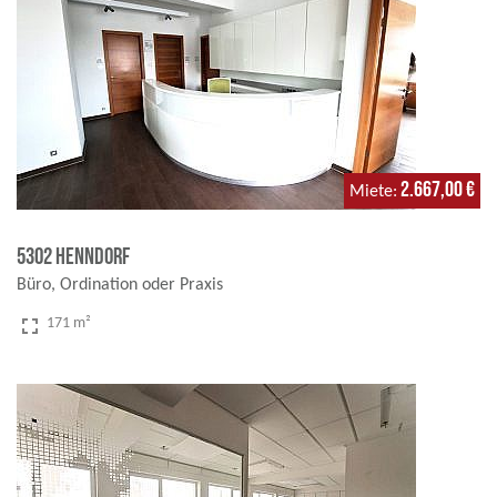
2.667,00 €
Miete
5302 Henndorf
Büro, Ordination oder Praxis
fullscreen
171 m²