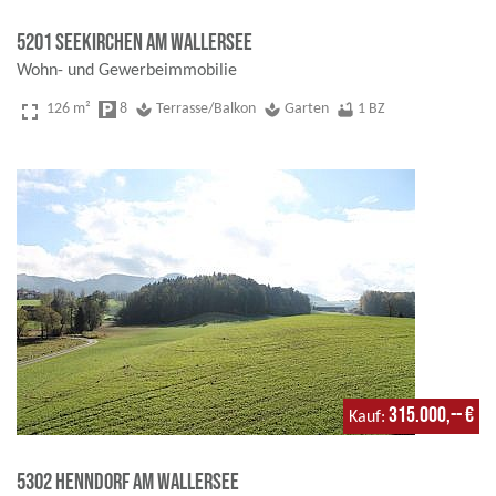
5201 Seekirchen am Wallersee
Wohn- und Gewerbeimmobilie
fullscreen
126 m²
local_parking
8
spa
Terrasse/Balkon
spa
Garten
bathtub
1 BZ
315.000,-- €
Kauf
5302 Henndorf am Wallersee