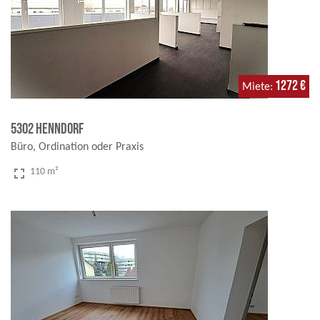
1272 €
Miete
5302 Henndorf
Büro, Ordination oder Praxis
fullscreen
110 m²