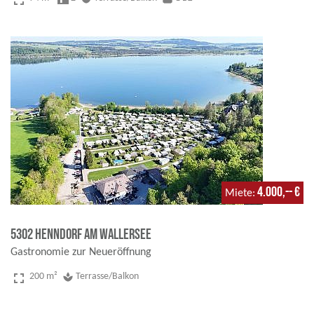
fullscreen
4.000,-- €
Miete
5302 Henndorf am Wallersee
Gastronomie zur Neueröffnung
fullscreen
200 m²
spa
Terrasse/Balkon