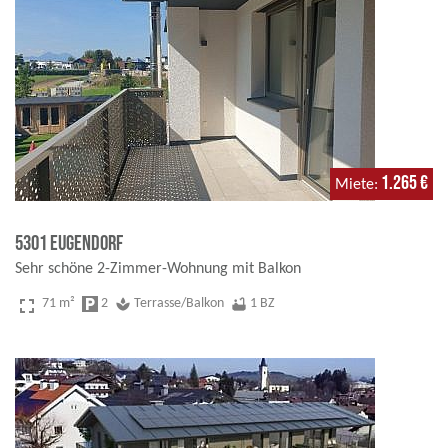
1.265 €
Miete
5301 Eugendorf
Sehr schöne 2-Zimmer-Wohnung mit Balkon
fullscreen
71 m²
local_parking
2
spa
Terrasse/Balkon
bathtub
1 BZ