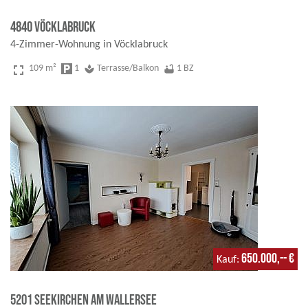
4840 Vöcklabruck
4-Zimmer-Wohnung in Vöcklabruck
fullscreen
109 m²
local_parking
1
spa
Terrasse/Balkon
bathtub
1 BZ
650.000,-- €
Kauf
5201 Seekirchen am Wallersee