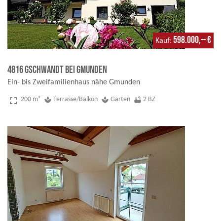
598.000,-- €
Kauf
4816 Gschwandt bei Gmunden
Ein- bis Zweifamilienhaus nähe Gmunden
fullscreen
200 m²
spa
Terrasse/Balkon
spa
Garten
bathtub
2 BZ