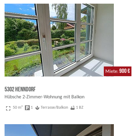
900 €
Miete
5302 Henndorf
Hübsche 2-Zimmer-Wohnung mit Balkon
fullscreen
50 m²
local_parking
1
spa
Terrasse/Balkon
bathtub
1 BZ