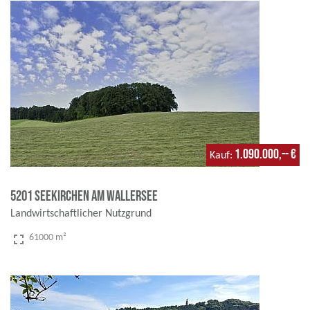
1.090.000,-- €
Kauf
5201 Seekirchen am Wallersee
Landwirtschaftlicher Nutzgrund
fullscreen
61000 m²