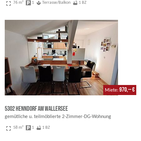
fullscreen
76 m²
local_parking
1
spa
Terrasse/Balkon
bathtub
1 BZ
970,-- €
Miete
5302 Henndorf am Wallersee
gemütliche u. teilmöblierte 2-Zimmer-DG-Wohnung
fullscreen
58 m²
local_parking
1
bathtub
1 BZ