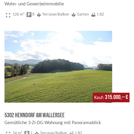
Wohn- und Gewerbeimmobilie
fullscreen
126 m²
local_parking
8
spa
Terrasse/Balkon
spa
Garten
bathtub
1 BZ
315.000,-- €
Kauf
5302 Henndorf am Wallersee
Gemütliche 3-Zi-DG-Wohnung mit Panoramablick
74 m²
local_parking
2
spa
Terrasse/Balkon
bathtub
1 BZ