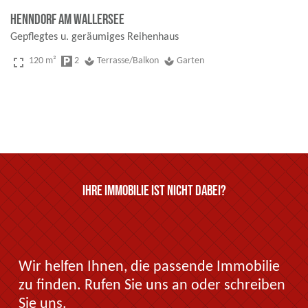
Henndorf am Wallersee
Gepflegtes u. geräumiges Reihenhaus
fullscreen
120 m²
local_parking
2
spa
Terrasse/Balkon
spa
Garten
Ihre Immobilie ist nicht dabei?
Wir helfen Ihnen, die passende Immobilie
zu finden. Rufen Sie uns an oder schreiben
Sie uns.