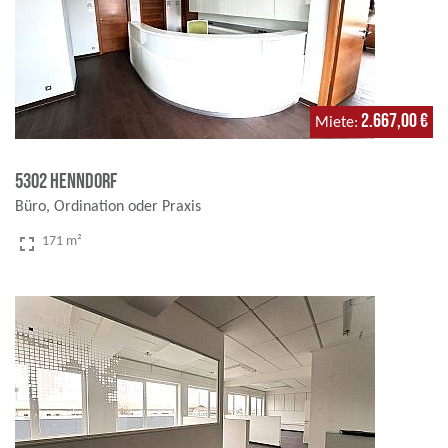
2.667,00 €
Miete
5302 Henndorf
Büro, Ordination oder Praxis
fullscreen
171 m²