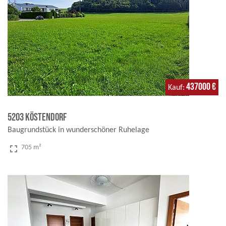
437000 €
Kauf
5203 Köstendorf
Baugrundstück in wunderschöner Ruhelage
fullscreen
705 m²