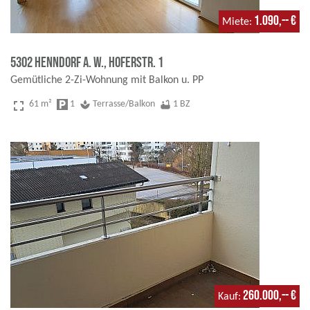
1.090,-- €
Miete
5302 Henndorf a. W., Hoferstr. 1
Gemütliche 2-Zi-Wohnung mit Balkon u. PP
fullscreen
61 m²
local_parking
1
spa
Terrasse/Balkon
bathtub
1 BZ
260.000,-- €
Kauf