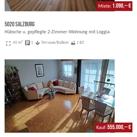
1.090,-- €
Miete
5020 Salzburg
Hübsche u. gepflegte 2-Zimmer-Wohnung mit Loggia
fullscreen
45 m²
local_parking
1
spa
Terrasse/Balkon
bathtub
1 BZ
555.000,-- €
Kauf