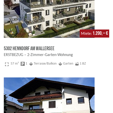
1.200,-- €
Miete
5302 Henndorf am Wallersee
ERSTBEZUG – 2-Zimmer-Garten-Wohnung
fullscreen
57 m²
local_parking
1
spa
Terrasse/Balkon
spa
Garten
bathtub
1 BZ