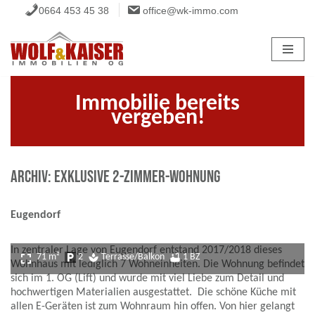
0664 453 45 38
office@wk-immo.com
Zum
Inhalt
springen
Immobilie bereits
vergeben!
ARCHIV: exklusive 2-Zimmer-Wohnung
Eugendorf
In zentraler Lage von Eugendorf entstand 2017/2018 dieses
fullscreen
71 m²
local_parking
2
spa
Terrasse/Balkon
bathtub
1 BZ
Wohnhaus mit lediglich 7 Wohneinheiten. Die Wohnung befindet
sich im 1. OG (Lift) und wurde mit viel Liebe zum Detail und
hochwertigen Materialien ausgestattet. Die schöne Küche mit
allen E-Geräten ist zum Wohnraum hin offen. Von hier gelangt