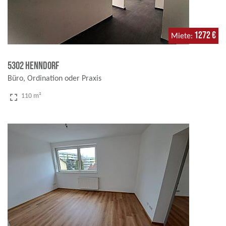
1272 €
Miete
5302 Henndorf
Büro, Ordination oder Praxis
fullscreen
110 m²