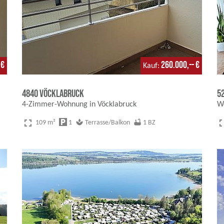
 €
260.000,-- €
Kauf
4840 Vöcklabruck
5
4-Zimmer-Wohnung in Vöcklabruck
W
fullscreen
fulls
local_parking
spa
bathtub
109 m²
1
Terrasse/Balkon
1 BZ