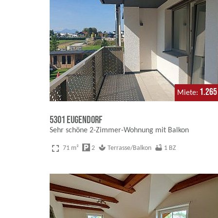
1.265
Miete
5301 Eugendorf
Sehr schöne 2-Zimmer-Wohnung mit Balkon
fullscreen
local_parking
spa
bathtub
71 m²
2
Terrasse/Balkon
1 BZ