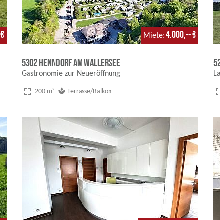
 €
4.000,-- €
Miete
5302 Henndorf am Wallersee
5
Gastronomie zur Neueröffnung
La
fullscreen
fulls
spa
200 m²
Terrasse/Balkon