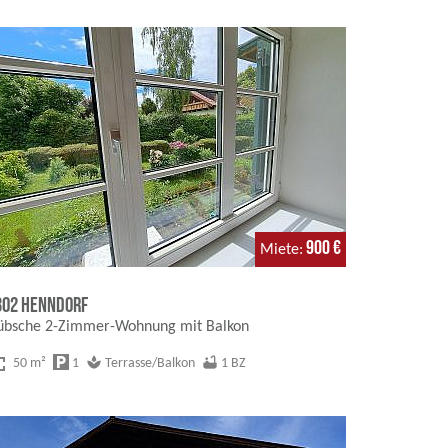
900 €
Miete
302 Henndorf
übsche 2-Zimmer-Wohnung mit Balkon
creen
local_parking
spa
bathtub
50 m²
1
Terrasse/Balkon
1 BZ