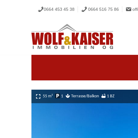
0664 453 45 38
0664 516 75 86
of
Zum
Inhalt
springen
fullscreen
local_parking
spa
bathtub
55 m²
1
Terrasse/Balkon
1 BZ