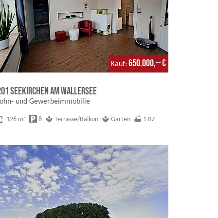
650.000,-- €
Kauf
201 Seekirchen am Wallersee
ohn- und Gewerbeimmobilie
creen
local_parking
spa
spa
bathtub
126 m²
8
Terrasse/Balkon
Garten
1 BZ