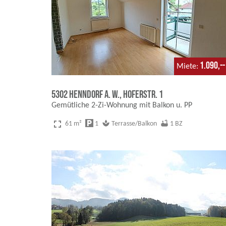
1.090,--
Miete
5302 Henndorf a. W., Hoferstr. 1
Gemütliche 2-Zi-Wohnung mit Balkon u. PP
fullscreen
local_parking
spa
bathtub
61 m²
1
Terrasse/Balkon
1 BZ