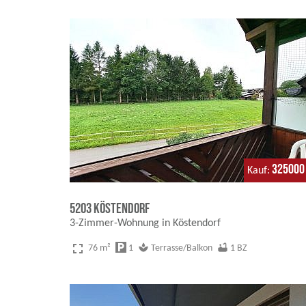
325000
Kauf
5203 Köstendorf
3-Zimmer-Wohnung in Köstendorf
fullscreen
local_parking
spa
bathtub
76 m²
1
Terrasse/Balkon
1 BZ