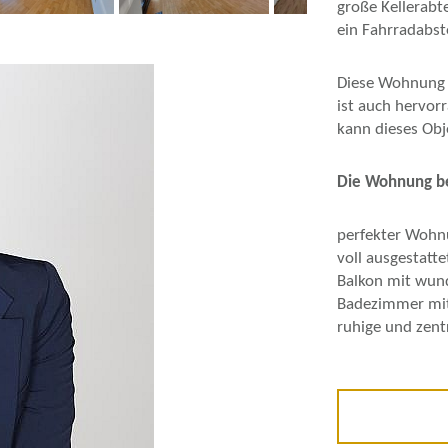
Next
große Kellerabt
ein Fahrradabst
Diese Wohnung e
ist auch hervor
kann dieses Obj
Die Wohnung be
perfekter Wohn
voll ausgestatt
Balkon mit wun
Badezimmer mi
ruhige und zen