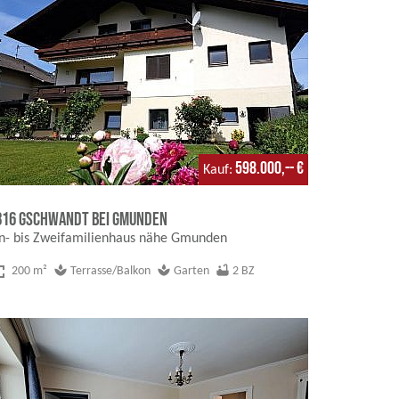
598.000,-- €
Kauf
816 Gschwandt bei Gmunden
in- bis Zweifamilienhaus nähe Gmunden
creen
spa
spa
bathtub
200 m²
Terrasse/Balkon
Garten
2 BZ