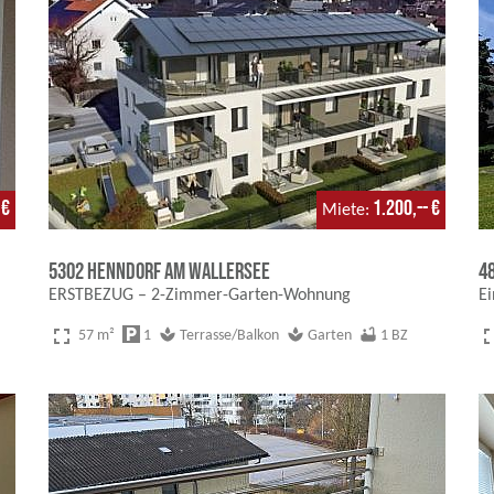
 €
1.200,-- €
Miete
5302 Henndorf am Wallersee
4
ERSTBEZUG – 2-Zimmer-Garten-Wohnung
E
fullscreen
fulls
local_parking
spa
spa
bathtub
57 m²
1
Terrasse/Balkon
Garten
1 BZ