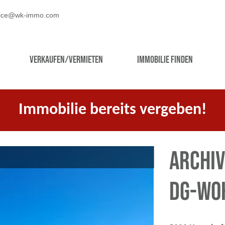
fice@wk-immo.com
Verkaufen/Vermieten
Immobilie finden
Immobilie bereits vergeben!
ARCHIV
DG-Wo