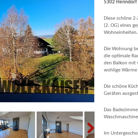
5302 Henndorf 
Diese schöne 2
(2. OG) eines g
Wohneinheiten.
Die Wohnung bes
die optimale R
den Balkon mit
wohlige Wärme 
Die schöne Küch
Geräten ausgest
Das Badezimmer
Waschmaschinen
Im Untergescho