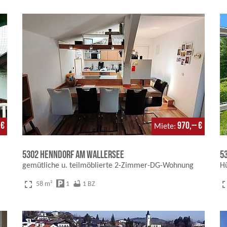
 €
970,-- €
Miete
5302 Henndorf am Wallersee
5
gemütliche u. teilmöblierte 2-Zimmer-DG-Wohnung
H
fullscreen
fulls
local_parking
bathtub
58 m²
1
1 BZ