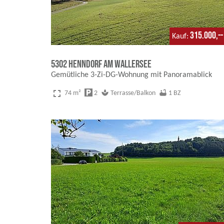
315.000,--
Kauf
5302 Henndorf am Wallersee
Gemütliche 3-Zi-DG-Wohnung mit Panoramablick
fullscreen
local_parking
spa
bathtub
74 m²
2
Terrasse/Balkon
1 BZ