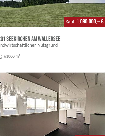
1.090.000,-- €
Kauf
201 Seekirchen am Wallersee
ndwirtschaftlicher Nutzgrund
creen
61000 m²