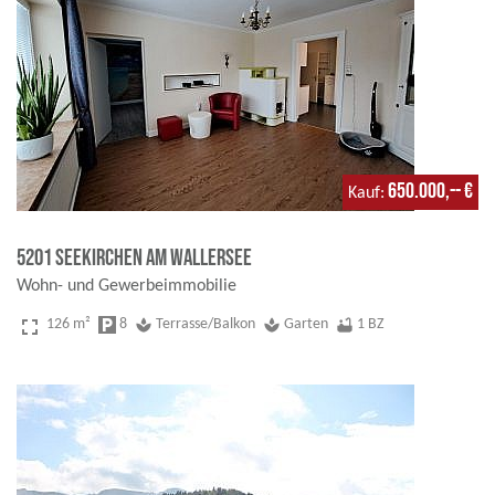
650.000,-- €
Kauf
5201 Seekirchen am Wallersee
Wohn- und Gewerbeimmobilie
fullscreen
126 m²
local_parking
8
spa
Terrasse/Balkon
spa
Garten
bathtub
1 BZ