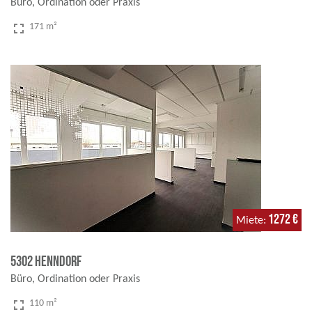
Büro, Ordination oder Praxis
fullscreen
171 m²
1272 €
Miete
5302 Henndorf
Büro, Ordination oder Praxis
fullscreen
110 m²