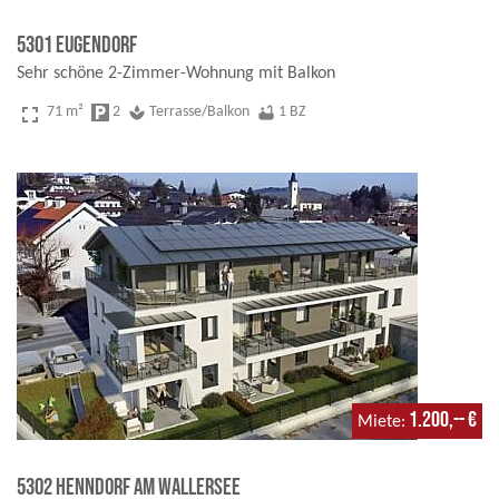
5301 Eugendorf
Sehr schöne 2-Zimmer-Wohnung mit Balkon
fullscreen
71 m²
local_parking
2
spa
Terrasse/Balkon
bathtub
1 BZ
1.200,-- €
Miete
5302 Henndorf am Wallersee