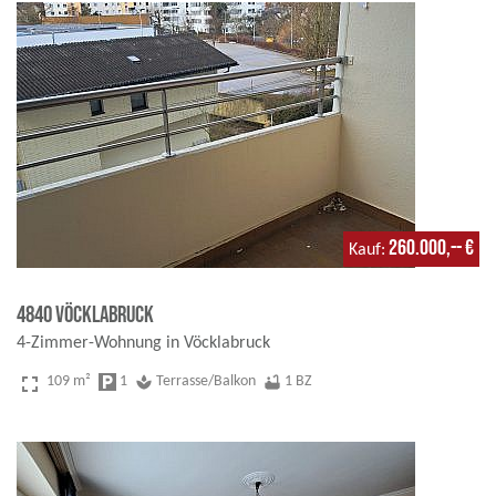
260.000,-- €
Kauf
4840 Vöcklabruck
4-Zimmer-Wohnung in Vöcklabruck
fullscreen
109 m²
local_parking
1
spa
Terrasse/Balkon
bathtub
1 BZ