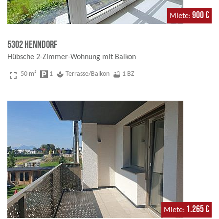
900 €
Miete
5302 Henndorf
Hübsche 2-Zimmer-Wohnung mit Balkon
fullscreen
50 m²
local_parking
1
spa
Terrasse/Balkon
bathtub
1 BZ
1.265 €
Miete