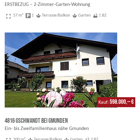
ERSTBEZUG – 2-Zimmer-Garten-Wohnung
fullscreen
57 m²
local_parking
1
spa
Terrasse/Balkon
spa
Garten
bathtub
1 BZ
598.000,-- €
Kauf
4816 Gschwandt bei Gmunden
Ein- bis Zweifamilienhaus nähe Gmunden
200 m²
spa
Terrasse/Balkon
spa
Garten
bathtub
2 BZ