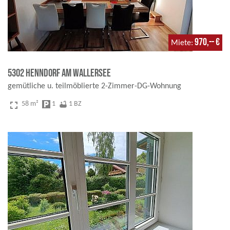
970,-- €
Miete
5302 Henndorf am Wallersee
gemütliche u. teilmöblierte 2-Zimmer-DG-Wohnung
fullscreen
58 m²
local_parking
1
bathtub
1 BZ