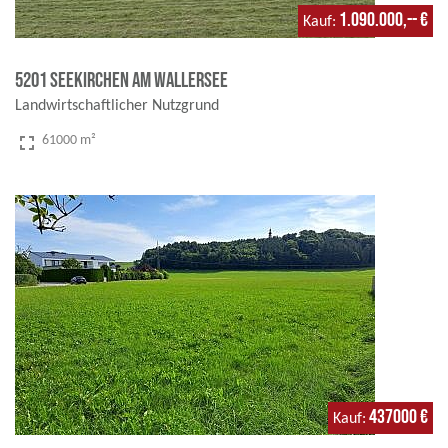
1.090.000,-- €
Kauf
5201 Seekirchen am Wallersee
Landwirtschaftlicher Nutzgrund
fullscreen
61000 m²
437000 €
Kauf