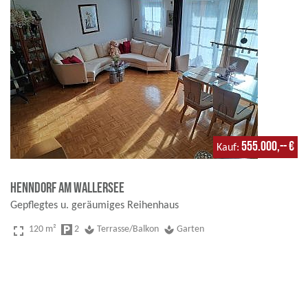
555.000,-- €
Kauf
Henndorf am Wallersee
Gepflegtes u. geräumiges Reihenhaus
fullscreen
120 m²
local_parking
2
spa
Terrasse/Balkon
spa
Garten