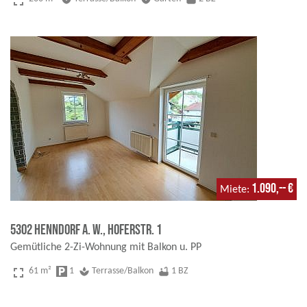
fullscreen
1.090,-- €
Miete
5302 Henndorf a. W., Hoferstr. 1
Gemütliche 2-Zi-Wohnung mit Balkon u. PP
fullscreen
61 m²
local_parking
1
spa
Terrasse/Balkon
bathtub
1 BZ