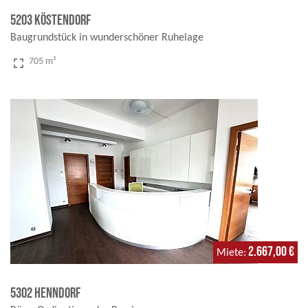
5203 Köstendorf
Baugrundstück in wunderschöner Ruhelage
fullscreen
705 m²
2.667,00 €
Miete
5302 Henndorf