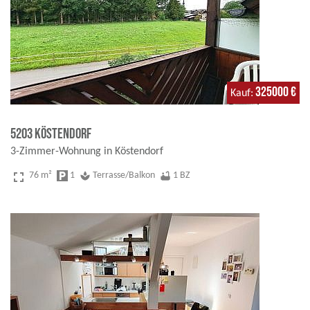
325000 €
Kauf
5203 Köstendorf
3-Zimmer-Wohnung in Köstendorf
fullscreen
76 m²
local_parking
1
spa
Terrasse/Balkon
bathtub
1 BZ