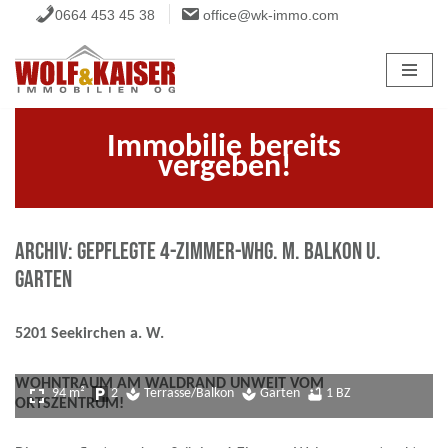
0664 453 45 38
office@wk-immo.com
Zum
Inhalt
springen
Immobilie bereits
vergeben!
ARCHIV: Gepflegte 4-Zimmer-Whg. m. Balkon u.
Garten
5201 Seekirchen a. W.
WOHNTRAUM AM WALDRAND UNWEIT VOM
fullscreen
94 m²
local_parking
2
spa
Terrasse/Balkon
spa
Garten
bathtub
1 BZ
ORTSZENTRUM!