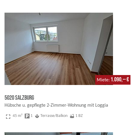
1.090,-- €
Miete
5020 Salzburg
Hübsche u. gepflegte 2-Zimmer-Wohnung mit Loggia
fullscreen
45 m²
local_parking
1
spa
Terrasse/Balkon
bathtub
1 BZ