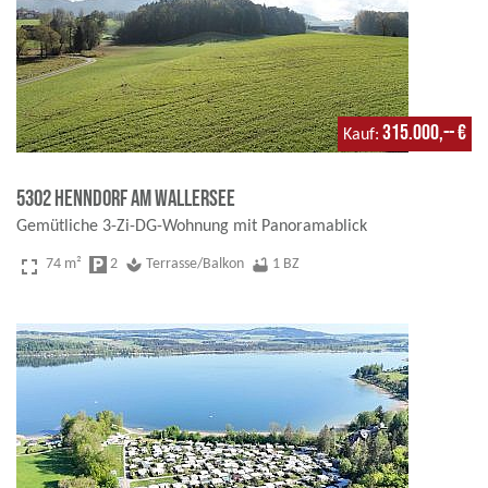
315.000,-- €
Kauf
5302 Henndorf am Wallersee
Gemütliche 3-Zi-DG-Wohnung mit Panoramablick
fullscreen
74 m²
local_parking
2
spa
Terrasse/Balkon
bathtub
1 BZ