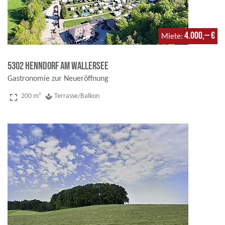
4.000,-- €
Miete
5302 Henndorf am Wallersee
Gastronomie zur Neueröffnung
fullscreen
200 m²
spa
Terrasse/Balkon