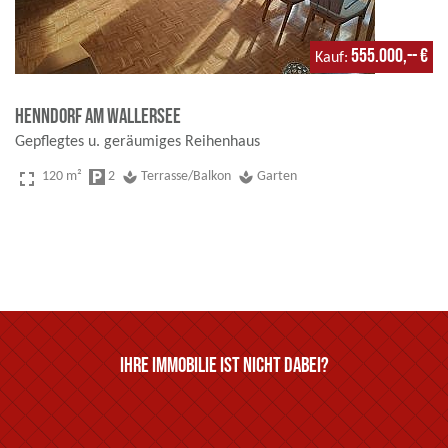
555.000,-- €
Kauf
Henndorf am Wallersee
Gepflegtes u. geräumiges Reihenhaus
fullscreen
120 m²
local_parking
2
spa
Terrasse/Balkon
spa
Garten
Ihre Immobilie ist nicht dabei?