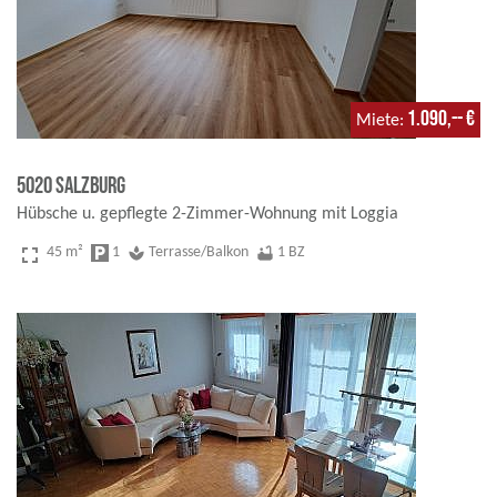
1.090,-- €
Miete
5020 Salzburg
Hübsche u. gepflegte 2-Zimmer-Wohnung mit Loggia
fullscreen
45 m²
local_parking
1
spa
Terrasse/Balkon
bathtub
1 BZ