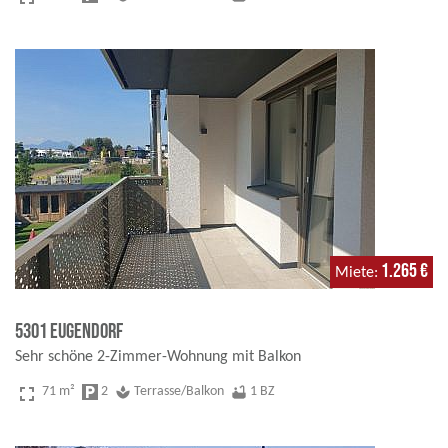
1.265 €
Miete
5301 Eugendorf
Sehr schöne 2-Zimmer-Wohnung mit Balkon
fullscreen
71 m²
local_parking
2
spa
Terrasse/Balkon
bathtub
1 BZ