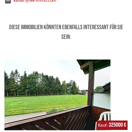
email
kaiser@wk-immo.com
Diese Immobilien könnten ebenfalls interessant für Sie
sein:
325000 €
Kauf