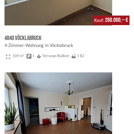
260.000,-- €
Kauf
4840 Vöcklabruck
4-Zimmer-Wohnung in Vöcklabruck
fullscreen
109 m²
local_parking
1
spa
Terrasse/Balkon
bathtub
1 BZ