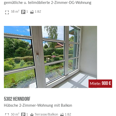
gemütliche u. teilmöblierte 2-Zimmer-DG-Wohnung
fullscreen
58 m²
local_parking
1
bathtub
1 BZ
900 €
Miete
5302 Henndorf
Hübsche 2-Zimmer-Wohnung mit Balkon
fullscreen
50 m²
local_parking
1
spa
Terrasse/Balkon
bathtub
1 BZ