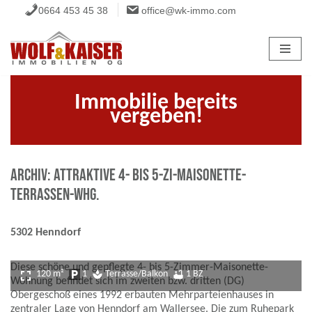
0664 453 45 38
office@wk-immo.com
Zum
Inhalt
springen
Immobilie bereits
vergeben!
ARCHIV: Attraktive 4- bis 5-Zi-Maisonette-
Terrassen-Whg.
5302 Henndorf
Diese schöne und gepflegte 4- bis 5-Zimmer-Maisonette-
fullscreen
120 m²
local_parking
1
spa
Terrasse/Balkon
bathtub
1 BZ
Wohnung befindet sich im zweiten bzw. dritten (DG)
Obergeschoß eines 1992 erbauten Mehrparteienhauses in
zentraler Lage von Henndorf am Wallersee. Die zum Ruhepark