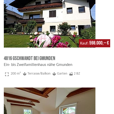
598.000,-- €
Kauf
4816 Gschwandt bei Gmunden
Ein- bis Zweifamilienhaus nähe Gmunden
fullscreen
200 m²
spa
Terrasse/Balkon
spa
Garten
bathtub
2 BZ