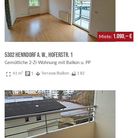
1.090,-- €
Miete
5302 Henndorf a. W., Hoferstr. 1
Gemütliche 2-Zi-Wohnung mit Balkon u. PP
fullscreen
61 m²
local_parking
1
spa
Terrasse/Balkon
bathtub
1 BZ