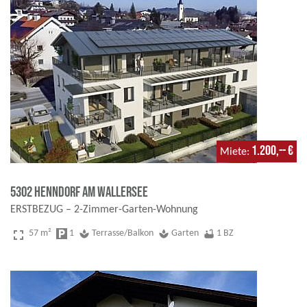
1.200,-- €
Miete
5302 Henndorf am Wallersee
ERSTBEZUG – 2-Zimmer-Garten-Wohnung
fullscreen
57 m²
local_parking
1
spa
Terrasse/Balkon
spa
Garten
bathtub
1 BZ