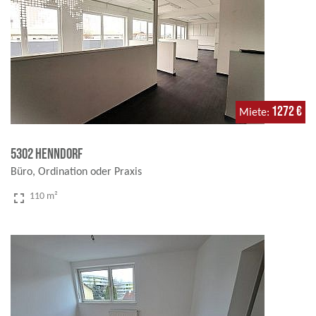
1272 €
Miete
5302 Henndorf
Büro, Ordination oder Praxis
fullscreen
110 m²