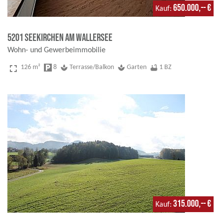
650.000,-- €
Kauf
5201 Seekirchen am Wallersee
Wohn- und Gewerbeimmobilie
fullscreen
126 m²
local_parking
8
spa
Terrasse/Balkon
spa
Garten
bathtub
1 BZ
315.000,-- €
Kauf