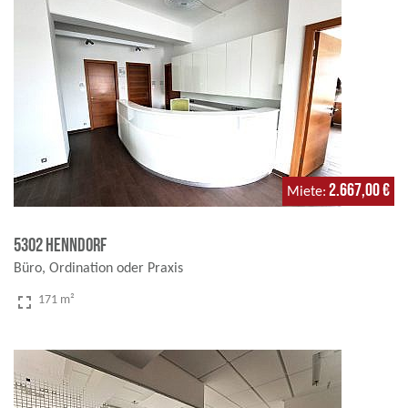
2.667,00 €
Miete
5302 Henndorf
Büro, Ordination oder Praxis
fullscreen
171 m²