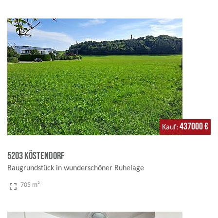
437000 €
Kauf
5203 Köstendorf
Baugrundstück in wunderschöner Ruhelage
fullscreen
705 m²