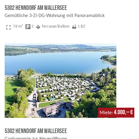
5302 Henndorf am Wallersee
Gemütliche 3-Zi-DG-Wohnung mit Panoramablick
fullscreen
74 m²
local_parking
2
spa
Terrasse/Balkon
bathtub
1 BZ
4.000,-- €
Miete
5302 Henndorf am Wallersee