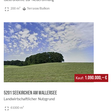
Gastronomie zur Neueröffnung
fullscreen
200 m²
spa
Terrasse/Balkon
1.090.000,-- €
Kauf
5201 Seekirchen am Wallersee
Landwirtschaftlicher Nutzgrund
fullscreen
61000 m²