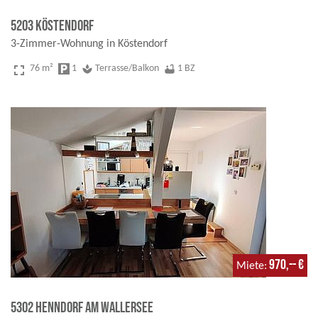
5203 Köstendorf
3-Zimmer-Wohnung in Köstendorf
fullscreen
76 m²
local_parking
1
spa
Terrasse/Balkon
bathtub
1 BZ
970,-- €
Miete
5302 Henndorf am Wallersee