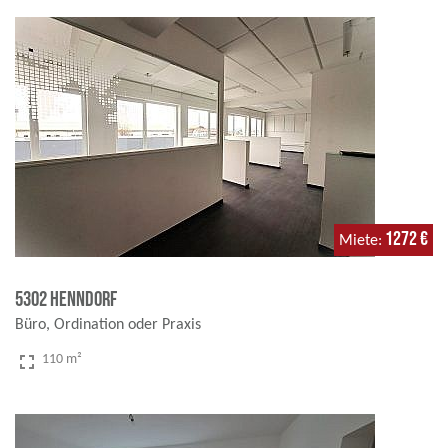
1272 €
Miete
5302 Henndorf
Büro, Ordination oder Praxis
fullscreen
110 m²