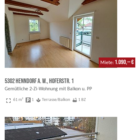
1.090,-- €
Miete
5302 Henndorf a. W., Hoferstr. 1
Gemütliche 2-Zi-Wohnung mit Balkon u. PP
fullscreen
61 m²
local_parking
1
spa
Terrasse/Balkon
bathtub
1 BZ