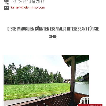
perm_phone_msg
+43 (0) 664 516 75 86
email
kaiser@wk-immo.com
Diese Immobilien könnten ebenfalls interessant für Sie
sein: