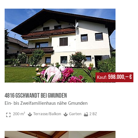
598.000,-- €
Kauf
4816 Gschwandt bei Gmunden
Ein- bis Zweifamilienhaus nähe Gmunden
fullscreen
200 m²
spa
Terrasse/Balkon
spa
Garten
bathtub
2 BZ