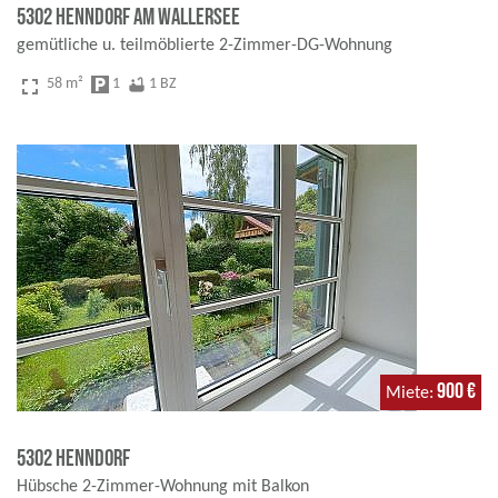
5302 Henndorf am Wallersee
gemütliche u. teilmöblierte 2-Zimmer-DG-Wohnung
fullscreen
58 m²
local_parking
1
bathtub
1 BZ
900 €
Miete
5302 Henndorf
Hübsche 2-Zimmer-Wohnung mit Balkon