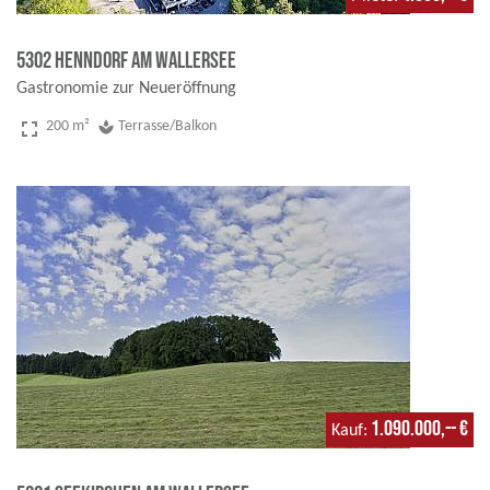
5302 Henndorf am Wallersee
Gastronomie zur Neueröffnung
fullscreen
200 m²
spa
Terrasse/Balkon
1.090.000,-- €
Kauf