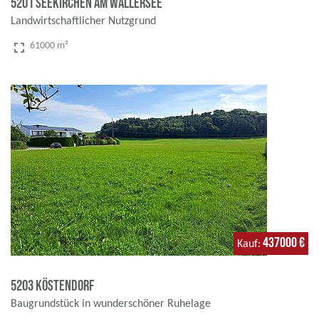
5201 Seekirchen am Wallersee
Landwirtschaftlicher Nutzgrund
fullscreen
61000 m²
437000 €
Kauf
5203 Köstendorf
Baugrundstück in wunderschöner Ruhelage