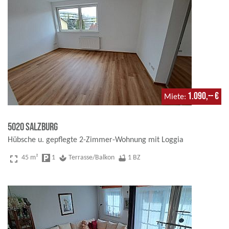
1.090,-- €
Miete
5020 Salzburg
Hübsche u. gepflegte 2-Zimmer-Wohnung mit Loggia
fullscreen
45 m²
local_parking
1
spa
Terrasse/Balkon
bathtub
1 BZ