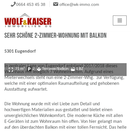
0664 453 45 38
office@wk-immo.com
Zum
Inhalt
springen
Sehr schöne 2-Zimmer-Wohnung mit Balkon
5301 Eugendorf
In zentraler Lage von Eugendorf entstand 2017/2018 dieses
fullscreen
71 m²
local_parking
2
spa
Terrasse/Balkon
bathtub
1 BZ
Wohnhaus mit lediglich 7 Wohneinheiten. Aufgrund eines
Mieterwechsels steht nun eine 2-Zimmer-Whg. zur Verfügung,
welche mit einer optimalen Raumaufteilung und gehobenen
Ausstattung aufwartet.
Die Wohnung wurde mit viel Liebe zum Detail und
hochwertigen Materialien aus-gestattet und bietet einen
unvergleichlichen Wohnkomfort. Die moderne Küche mit allen
E-Geräten ist zum Wohnraum hin offen. Von hier gelangt man
auf den überdachten Balkon mit einer tollen Fernsicht. Das helle