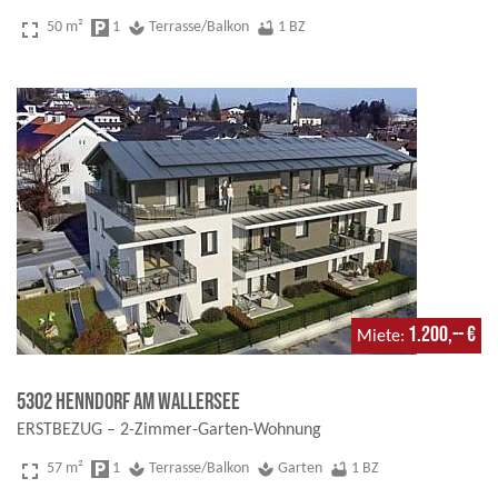
fullscreen
50 m²
local_parking
1
spa
Terrasse/Balkon
bathtub
1 BZ
1.200,-- €
Miete
5302 Henndorf am Wallersee
ERSTBEZUG – 2-Zimmer-Garten-Wohnung
fullscreen
57 m²
local_parking
1
spa
Terrasse/Balkon
spa
Garten
bathtub
1 BZ