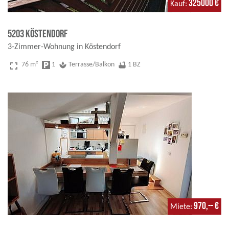
325000 €
Kauf
5203 Köstendorf
3-Zimmer-Wohnung in Köstendorf
fullscreen
76 m²
local_parking
1
spa
Terrasse/Balkon
bathtub
1 BZ
970,-- €
Miete