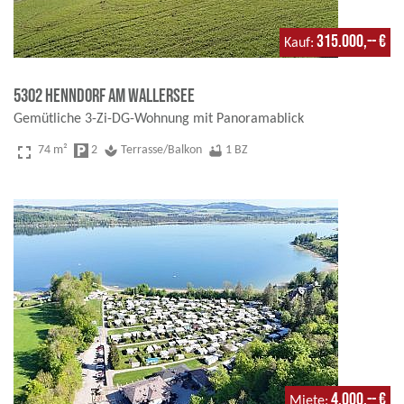
315.000,-- €
Kauf
5302 Henndorf am Wallersee
Gemütliche 3-Zi-DG-Wohnung mit Panoramablick
fullscreen
74 m²
local_parking
2
spa
Terrasse/Balkon
bathtub
1 BZ
4.000,-- €
Miete