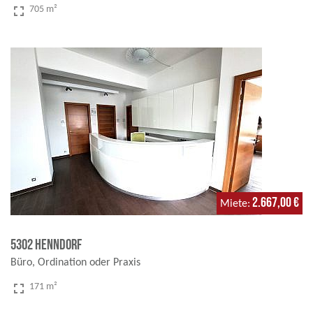
fullscreen
705 m²
2.667,00 €
Miete
5302 Henndorf
Büro, Ordination oder Praxis
fullscreen
171 m²