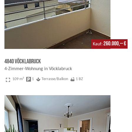
260.000,-- €
Kauf
4840 Vöcklabruck
4-Zimmer-Wohnung in Vöcklabruck
fullscreen
109 m²
local_parking
1
spa
Terrasse/Balkon
bathtub
1 BZ