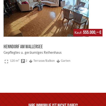
555.000,-- €
Kauf
Henndorf am Wallersee
Gepflegtes u. geräumiges Reihenhaus
fullscreen
120 m²
local_parking
2
spa
Terrasse/Balkon
spa
Garten
Ihre Immobilie ist nicht dabei?