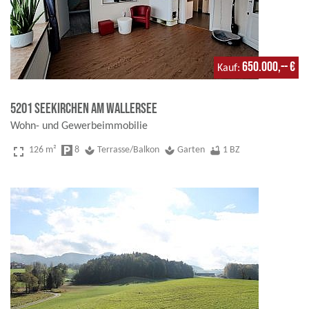
650.000,-- €
Kauf
5201 Seekirchen am Wallersee
Wohn- und Gewerbeimmobilie
fullscreen
126 m²
local_parking
8
spa
Terrasse/Balkon
spa
Garten
bathtub
1 BZ