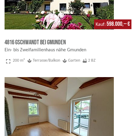
598.000,-- €
Kauf
4816 Gschwandt bei Gmunden
Ein- bis Zweifamilienhaus nähe Gmunden
fullscreen
200 m²
spa
Terrasse/Balkon
spa
Garten
bathtub
2 BZ