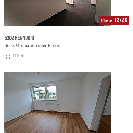
1272 €
Miete
5302 Henndorf
Büro, Ordination oder Praxis
fullscreen
110 m²