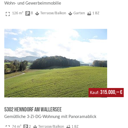
Wohn- und Gewerbeimmobilie
fullscreen
126 m²
local_parking
8
spa
Terrasse/Balkon
spa
Garten
bathtub
1 BZ
315.000,-- €
Kauf
5302 Henndorf am Wallersee
Gemütliche 3-Zi-DG-Wohnung mit Panoramablick
fullscreen
74 m²
local_parking
2
spa
Terrasse/Balkon
bathtub
1 BZ