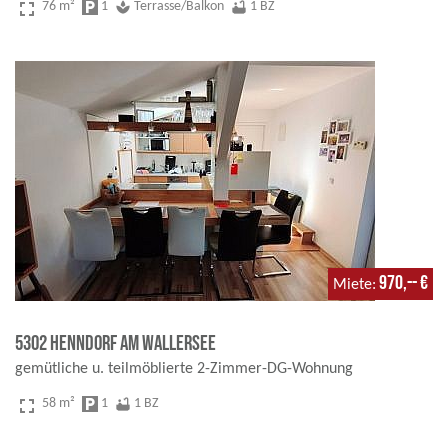
fullscreen
76 m²
local_parking
1
spa
Terrasse/Balkon
bathtub
1 BZ
970,-- €
Miete
5302 Henndorf am Wallersee
gemütliche u. teilmöblierte 2-Zimmer-DG-Wohnung
fullscreen
58 m²
local_parking
1
bathtub
1 BZ