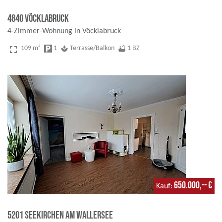
4840 Vöcklabruck
4-Zimmer-Wohnung in Vöcklabruck
fullscreen
109 m²
local_parking
1
spa
Terrasse/Balkon
bathtub
1 BZ
650.000,-- €
Kauf
5201 Seekirchen am Wallersee