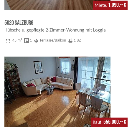
1.090,-- €
Miete
5020 Salzburg
Hübsche u. gepflegte 2-Zimmer-Wohnung mit Loggia
fullscreen
45 m²
local_parking
1
spa
Terrasse/Balkon
bathtub
1 BZ
555.000,-- €
Kauf