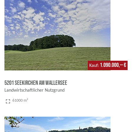
1.090.000,-- €
Kauf
5201 Seekirchen am Wallersee
Landwirtschaftlicher Nutzgrund
fullscreen
61000 m²