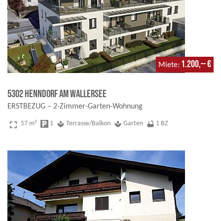
1.200,-- €
Miete
5302 Henndorf am Wallersee
ERSTBEZUG – 2-Zimmer-Garten-Wohnung
fullscreen
57 m²
local_parking
1
spa
Terrasse/Balkon
spa
Garten
bathtub
1 BZ