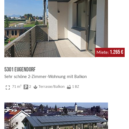
1.265 €
Miete
5301 Eugendorf
Sehr schöne 2-Zimmer-Wohnung mit Balkon
fullscreen
71 m²
local_parking
2
spa
Terrasse/Balkon
bathtub
1 BZ