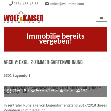
0664 453 45 38
office@wk-immo.com
Zum
Inhalt
springen
Immobilie bereits
vergeben!
ARCHIV: Exkl. 2-Zimmer-Gartenwohnung
5301 Eugendorf
Wunderschöne Gartenwohnung sucht Mieter mit grünem
fullscreen
71 m²
local_parking
2
spa
Terrasse/Balkon
spa
Garten
bathtub
1 BZ
Daumen!
In zentraler Ruhelage von Eugendorf entstand 2017/2018 dieses
Wohnhaus in mit lediglich