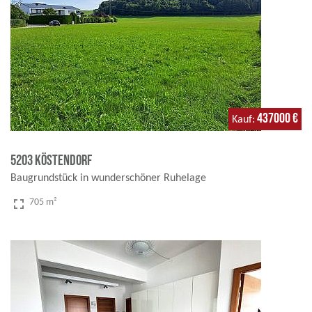
437000 €
Kauf
5203 Köstendorf
Baugrundstück in wunderschöner Ruhelage
fullscreen
705 m²