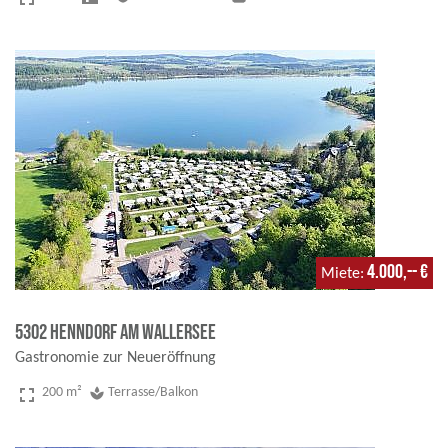
4.000,-- €
Miete
5302 Henndorf am Wallersee
Gastronomie zur Neueröffnung
fullscreen
200 m²
spa
Terrasse/Balkon