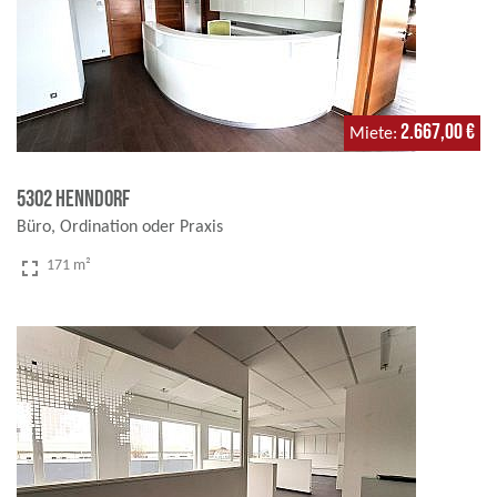
2.667,00 €
Miete
5302 Henndorf
Büro, Ordination oder Praxis
fullscreen
171 m²