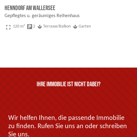
Henndorf am Wallersee
Gepflegtes u. geräumiges Reihenhaus
fullscreen
120 m²
local_parking
2
spa
Terrasse/Balkon
spa
Garten
Ihre Immobilie ist nicht dabei?
Wir helfen Ihnen, die passende Immobilie
zu finden. Rufen Sie uns an oder schreiben
Sie uns.