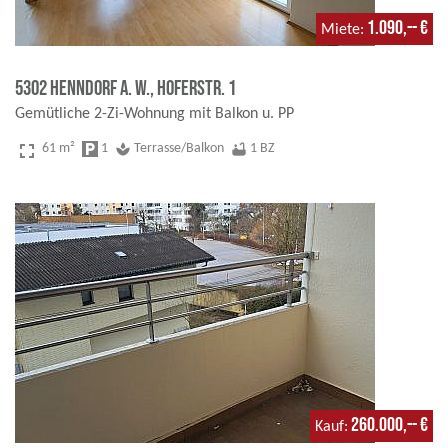
1.090,-- €
Miete
5302 Henndorf a. W., Hoferstr. 1
Gemütliche 2-Zi-Wohnung mit Balkon u. PP
fullscreen
61 m²
local_parking
1
spa
Terrasse/Balkon
bathtub
1 BZ
260.000,-- €
Kauf