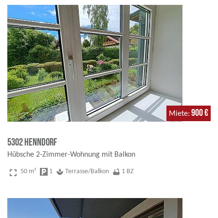
900 €
Miete
5302 Henndorf
Hübsche 2-Zimmer-Wohnung mit Balkon
fullscreen
50 m²
local_parking
1
spa
Terrasse/Balkon
bathtub
1 BZ