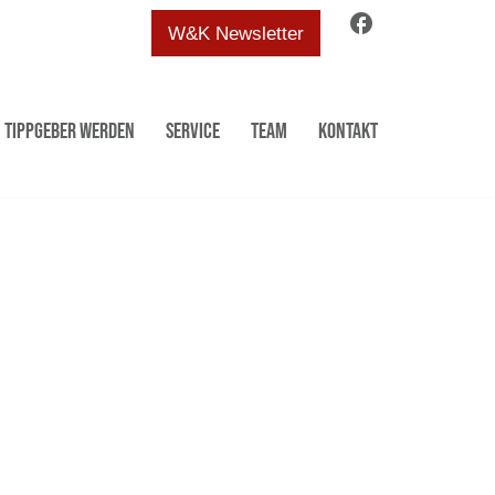
facebook
W&K Newsletter
Tippgeber werden
Service
Team
Kontakt