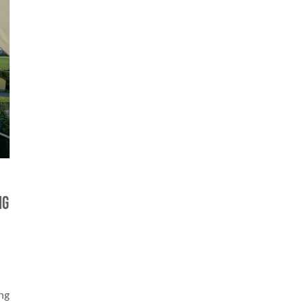
ng
ng