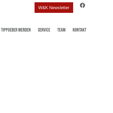
facebook
W&K Newsletter
Tippgeber werden
Service
Team
Kontakt